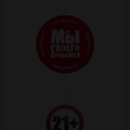
—
—
—
—