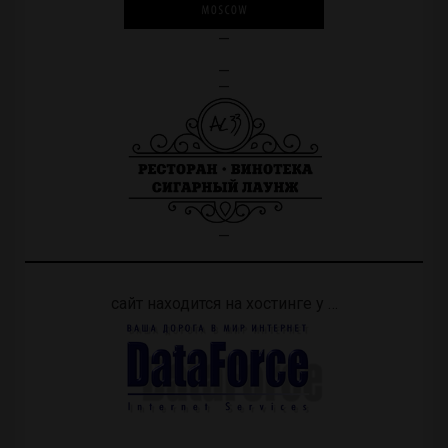
—
—
—
—
сайт находится на хостинге у …