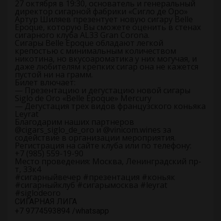
27 октября в 19:30, основатель и генеральный
директор сигарной фабрики «Сигло де Оро»
Артур Шиляев презентует новую сигару Belle
Epoque, которую Вы сможете оценить в стенах
сигарного клуба AL33 Gran Corona.
Сигары Belle Epoque обладают легкой
крепостью с минимальным количеством
никотина, но вкусоароматика у них могучая, и
даже любителям крепких сигар она не кажется
пустой ни на грамм.
Билет влючает:
— Презентацию и дегустацию новой сигары
Siglo de Oro «Belle Epoque» Mercury
— Дегустация трех видов французского коньяка
Leyrat
Благодарим наших партнеров
@cigars_siglo_de_oro и @vinicom.wines за
содействие в организации мероприятия.
Регистрация на сайте клуба или по телефону:
+7 (985) 559-19-90
Место проведения: Москва, Ленинградский пр-
т, 33к4
#сигарныйвечер #презентация #коньяк
#сигарныйклуб #сигарымосква #leyrat
#siglodeoro
СИГАРНАЯ ЛИГА
+7 9774593894 /whatsapp