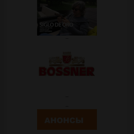
—
—
—