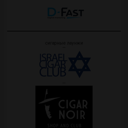
сигарные лаунжи
—
—