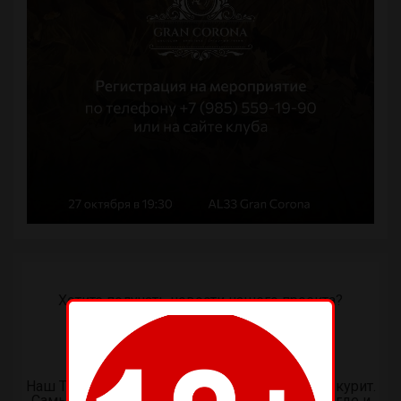
Хотите получать новости нашего проекта?
Подпишитесь…
WhatsApp +7 977 4593894
intersuccess@mail.ru
Наш Telegram-канал О СИГАРАХ и о тех кто их курит.
Самые свежие новости и информация о том где и