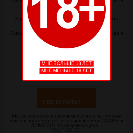
как купить сигары.
https://t.me/cigarleague
—
Наш Telegram-канал ОБ АЛКОГОЛЕ и о тех кто
выпивает…
АЛКОГОЛЬНЫЕ НОВОСТИ.
Самые свежие новости и информация о том где и
как купить сигары.
https://t.me/alcoholnews
—
Сигары
и
алкоголь
—
Сигарная Лига
представляет!
—
—
Мы не торгуем и не рекламируем, но мы можем
Вам посоветовать где и как приобрести СИГАРЫ и
АЛКОГОЛЬ по разумной цене …
ПОДРОБНЕЕ…