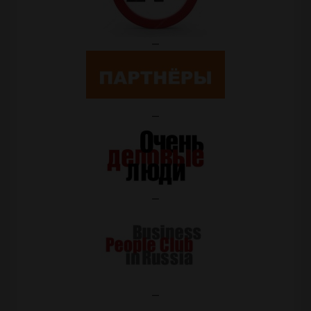
—
—
—
—