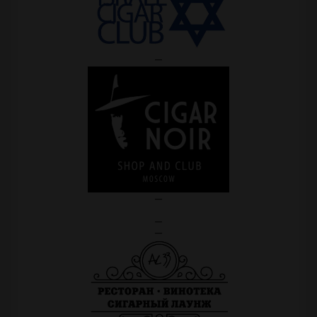
—
—
—
—