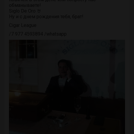
обманываете!
Siglo De Oro 🤘
Ну и с днем рождения тебя, брат!
Cigar League
/7 977 4593894 /whatsapp