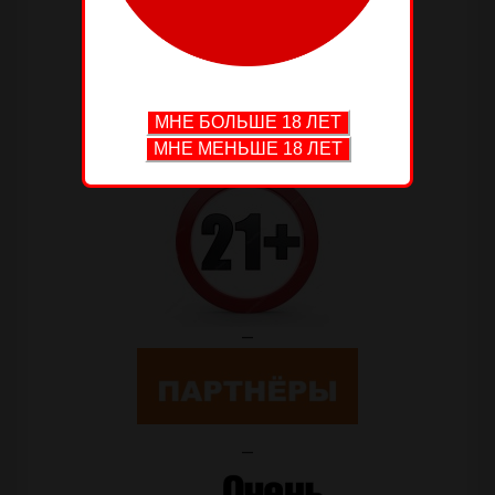
—
—
—
—
—