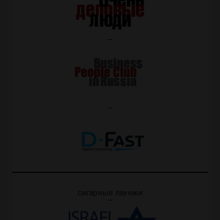
—
—
сигарные лаунжи
—