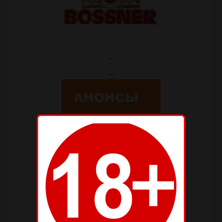
—
—
—