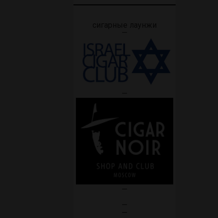
сигарные лаунжи
—
—
—
—
—