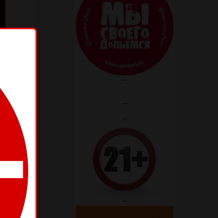
—
—
—
—