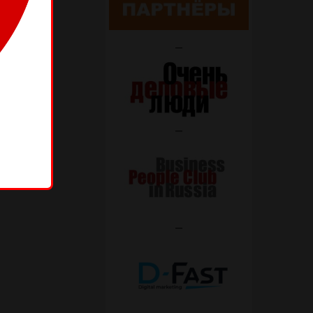
—
—
—