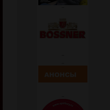
—
—
—
—