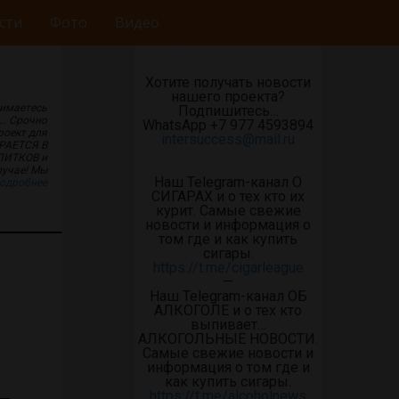
сти
Фото
Видео
Хотите получать новости
нашего проекта?
нимаетесь
Подпишитесь…
)… Срочно
WhatsApp +7 977 4593894
роект для
intersuccess@mail.ru
ИРАЕТСЯ В
ПИТКОВ и
учае! Мы
Наш Telegram-канал О
одробнее
СИГАРАХ и о тех кто их
курит. Самые свежие
новости и информация о
том где и как купить
сигары.
https://t.me/cigarleague
—
Наш Telegram-канал ОБ
АЛКОГОЛЕ и о тех кто
выпивает…
АЛКОГОЛЬНЫЕ НОВОСТИ.
Самые свежие новости и
информация о том где и
как купить сигары.
https://t.me/alcoholnews