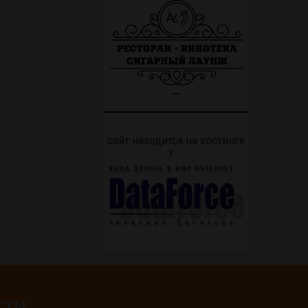
—
сайт находится на хостинге
у …
СТИ