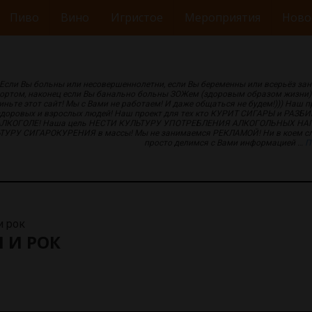
Пиво
Вино
Игристое
Мероприятия
Ново
Если Вы больны или несовершеннолетни, если Вы беременны или всерьёз за
ортом, наконец если Вы банально больны ЗОЖем (здоровым образом жизни
иньте этот сайт! Мы с Вами не работаем! И даже общаться не будем!))) Наш п
здоровых и взрослых людей! Наш проект для тех кто КУРИТ СИГАРЫ и РАЗБ
АЛКОГОЛЕ! Наша цель НЕСТИ КУЛЬТУРУ УПОТРЕБЛЕНИЯ АЛКОГОЛЬНЫХ НА
ТУРУ СИГАРОКУРЕНИЯ в массы! Мы не занимаемся РЕКЛАМОЙ! Ни в коем сл
просто делимся с Вами информацией …
П
и рок
 И РОК