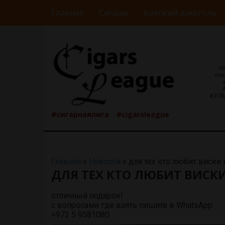
Главная
Сигары
Крепкий алкоголь
сп
пок
КУЛЬ
#сигарнаялига
#cigarsleague
Главная
»
Новости
»
для тех кто любит виски 
ДЛЯ ТЕХ КТО ЛЮБИТ ВИСКИ
отличный подарок!
с вопросами где взять пишите в WhatsApp
+972 5 9581080