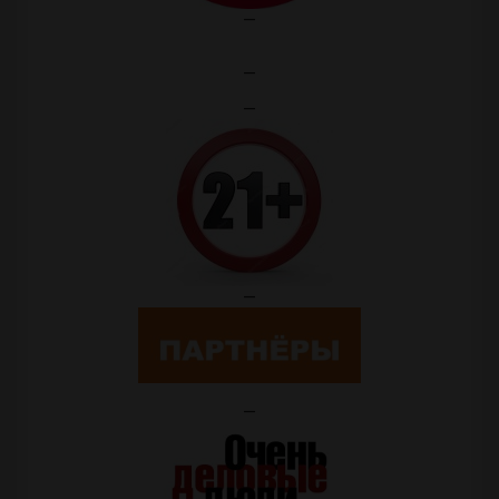
—
—
—
—
—