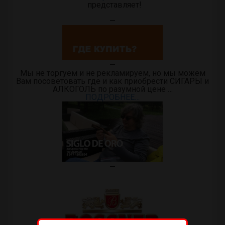
представляет!
—
—
Мы не торгуем и не рекламируем, но мы можем
Вам посоветовать где и как приобрести СИГАРЫ и
АЛКОГОЛЬ по разумной цене …
ПОДРОБНЕЕ…
—