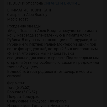
НОВОСТИ от салона
СИГАРЫ И ВИСКИ
…
ВНИМАНИЕ НОВИНКА!!!
Сигары от Alec Bradley
Magic Toast
Рождение звезды.
«Magic Toast» от Алек Брэдли получил свое имя в
ночь, навсегда запечатленную в памяти Алана
Рубина. В эту ночь, на плантации в Гондурасе, Алан
Рубин и его партнер Ральф Монтеро увидили при
свете фонаря, урожай, который был невероятным.
«Я знал, что здесь мы найдем табаки
специально для нашего проекта.Под звездами мы
открыли бутылку особенного виски и предложили
тост за будущее».
Волшебный тост родился в тот вечер, вместе с
сигарой.
Форматы:
Toro (6.0″x52)
Robusto (5.0″x52)
Покров: Гондурас
Связующее: Гондурас, Никарагуа
Наполнитель: Гондуран, Никарагуа