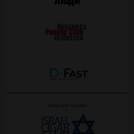
—
—
сигарные лаунжи
—