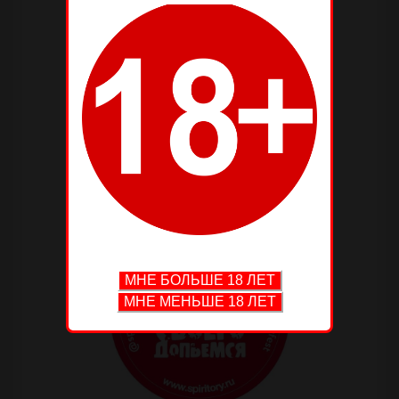
—
—
—