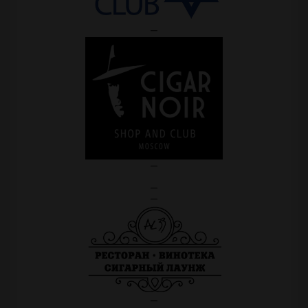
—
—
—
—
—