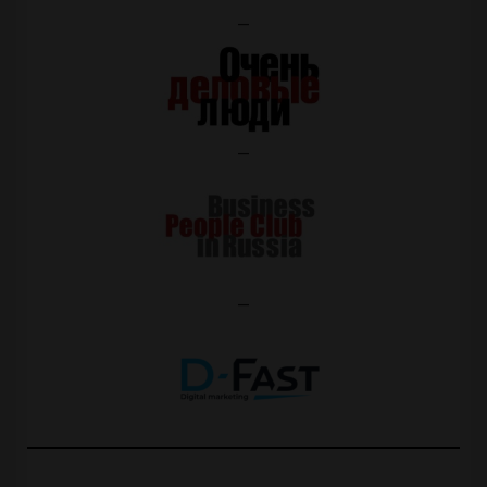
—
—
—