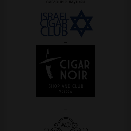
сигарные лаунжи
—
—
—
—
—