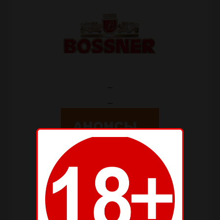
—
—
—