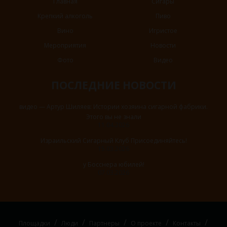
Главная
Сигары
Крепкий алкоголь
Пиво
Вино
Игристое
Мероприятия
Новости
Фото
Видео
ПОСЛЕДНИЕ НОВОСТИ
видео — Артур Шиляев: Истории хозяина сигарной фабрики.
Этого вы не знали
11.04.2026
Израильский Сигарный Клуб Присоединяйтесь!
15.03.2026
у Босснера юбилей!
07.03.2026
Площадки
Люди
Партнеры
О проекте
Контакты