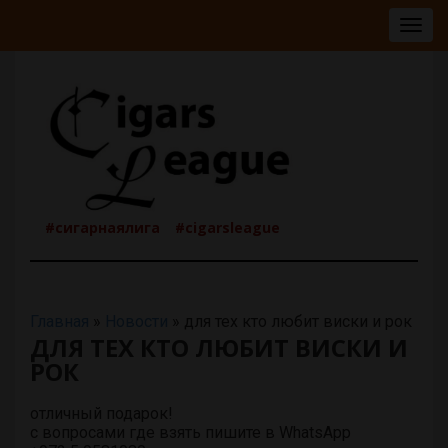
Togg
navig
#сигарнаялига
#cigarsleague
Главная
»
Новости
»
для тех кто любит виски и рок
ДЛЯ ТЕХ КТО ЛЮБИТ ВИСКИ И
РОК
отличный подарок!
с вопросами где взять пишите в WhatsApp