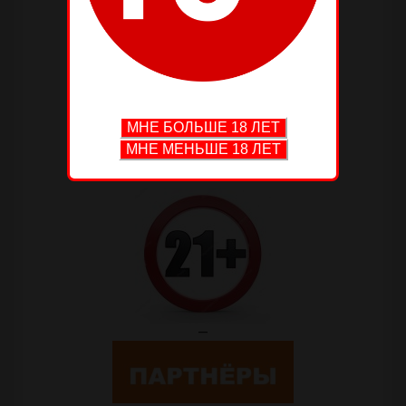
—
—
—
—