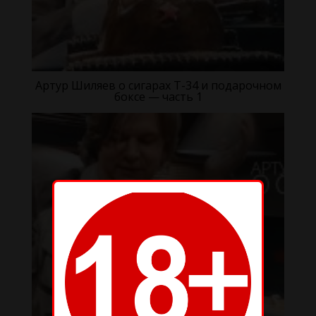
Артур Шиляев о сигарах Т-34 и подарочном
боксе — часть 1