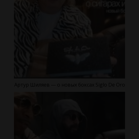
Артур Шиляев — о новых боксах Siglo De Oro