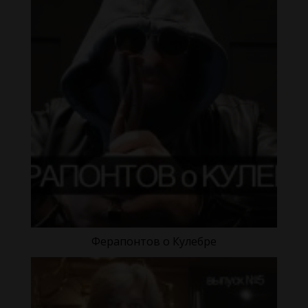
Ферапонтов о Кулебре