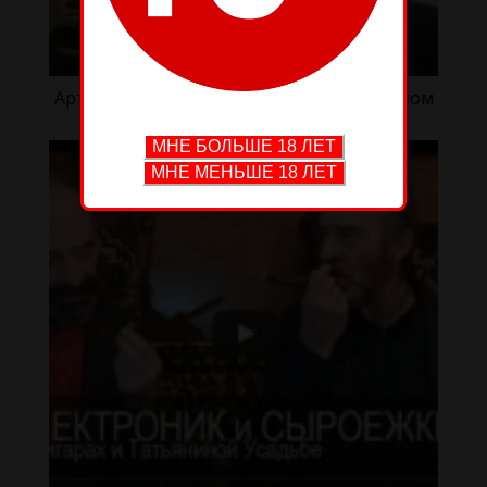
Артур Шиляев о сигарах Т-34 и подарочном
боксе — часть 2