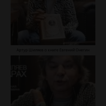
Артур Шиляев о книге Евгений Онегин