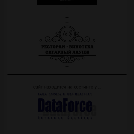
—
—
—
—
сайт находится на хостинге у …