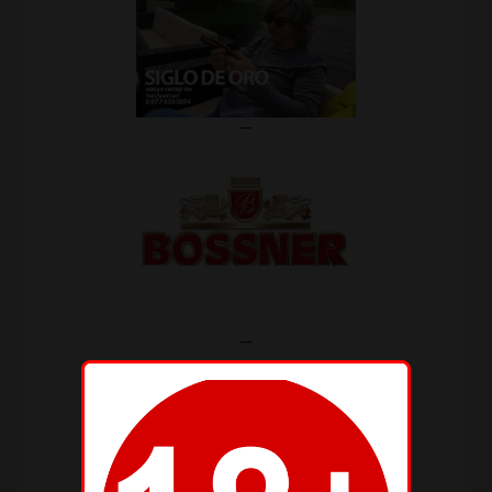
—
—
—