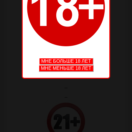
—
—
—
—