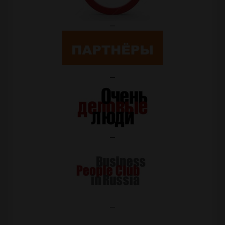
—
—
—
—