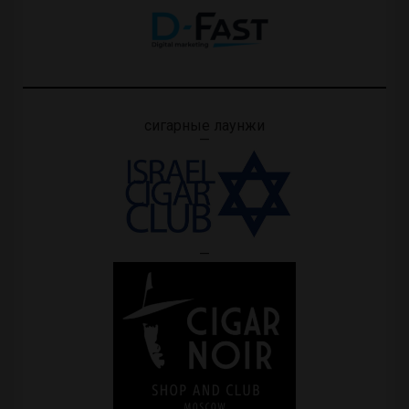
сигарные лаунжи
—
—