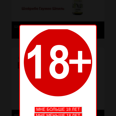
Шойребе Гаумен Шпиль
вино Castillo de Almansa CRIANZA ALMANSA SPAIN