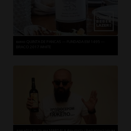
вино QUINTA DE PANCAS — FUNDADA EM 1495 —
BRACO 2017 WHITE
давайте выпьем MARSALA #выпитьсферапонтовым