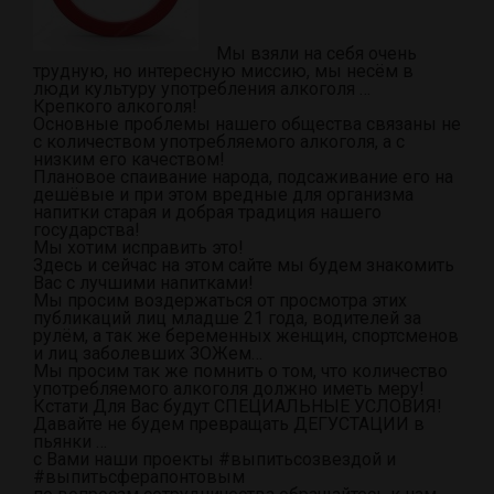
Мы взяли на себя очень
трудную, но интересную миссию, мы несём в
люди культуру употребления алкоголя …
Крепкого алкоголя!
Основные проблемы нашего общества связаны не
с количеством употребляемого алкоголя, а с
низким его качеством!
Плановое спаивание народа, подсаживание его на
дешёвые и при этом вредные для организма
напитки старая и добрая традиция нашего
государства!
Мы хотим исправить это!
Здесь и сейчас на этом сайте мы будем знакомить
Вас с лучшими напитками!
Мы просим воздержаться от просмотра этих
публикаций лиц младше 21 года, водителей за
рулём, а так же беременных женщин, спортсменов
и лиц заболевших ЗОЖем…
Мы просим так же помнить о том, что количество
употребляемого алкоголя должно иметь меру!
Кстати Для Вас будут
СПЕЦИАЛЬНЫЕ УСЛОВИЯ!
Давайте не будем превращать ДЕГУСТАЦИИ в
пьянки …
с Вами наши проекты #выпитьсозвездой и
#выпитьсферапонтовым