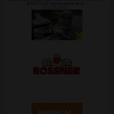
АЛКОГОЛЬ по разумной цене …
ПОДРОБНЕЕ…
—
—
—