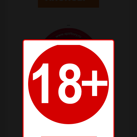
—
—
—
—