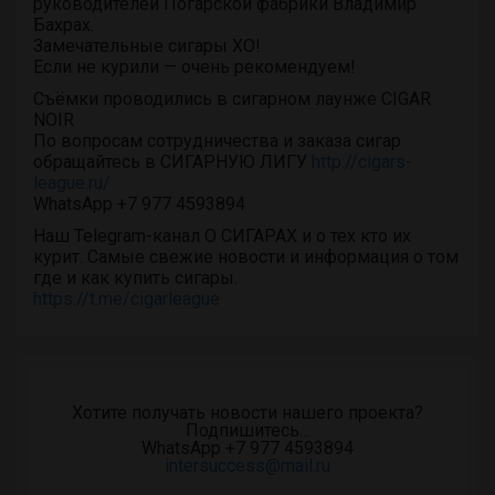
руководителей Погарской фабрики Владимир
Бахрах.
Замечательные сигары XO!
Если не курили — очень рекомендуем!
Съёмки проводились в сигарном лаунже CIGAR
NOIR
По вопросам сотрудничества и заказа сигар
обращайтесь в СИГАРНУЮ ЛИГУ
http://cigars-
league.ru/
WhatsApp +7 977 4593894
Наш Telegram-канал О СИГАРАХ и о тех кто их
курит. Самые свежие новости и информация о том
где и как купить сигары.
https://t.me/cigarleague
Хотите получать новости нашего проекта?
Подпишитесь…
WhatsApp +7 977 4593894
intersuccess@mail.ru