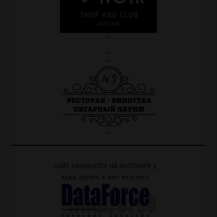
—
—
—
—
сайт находится на хостинге у …