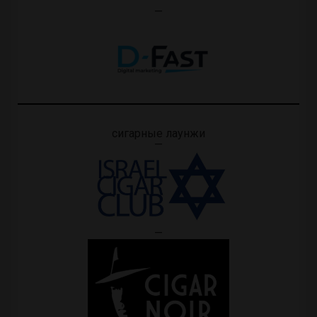
—
сигарные лаунжи
—
—