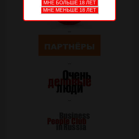
—
—
—