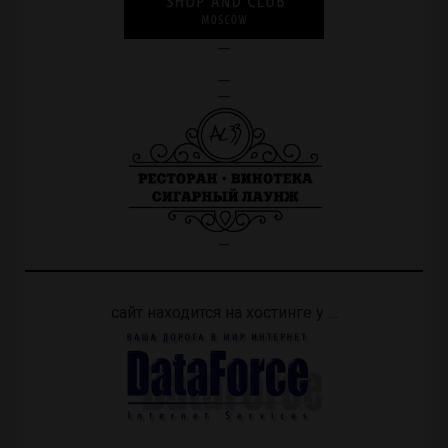
—
—
—
—
сайт находится на хостинге у …