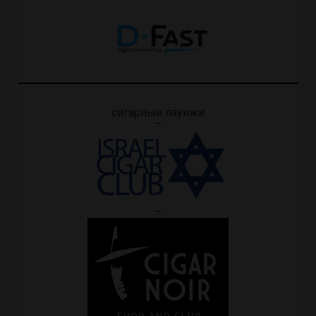
сигарные лаунжи
—
—