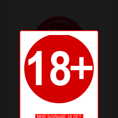
—
—
—
—