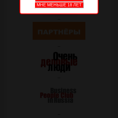
—
—
—
—