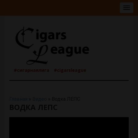
Togg
navig
#сигарнаялига
#cigarsleague
Главная
»
Видео
»
Водка ЛЕПС
ВОДКА ЛЕПС