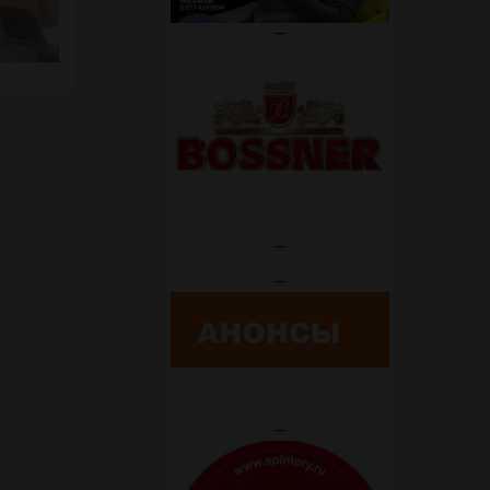
—
—
—
—