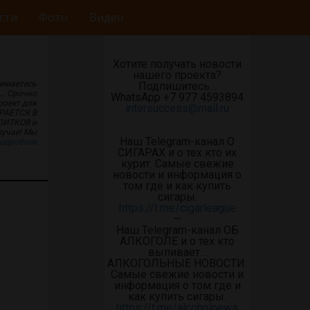
сти
Фото
Видео
Хотите получать новости
нашего проекта?
нимаетесь
Подпишитесь…
)… Срочно
WhatsApp +7 977 4593894
роект для
intersuccess@mail.ru
ИРАЕТСЯ В
ПИТКОВ и
учае! Мы
Наш Telegram-канал О
одробнее
СИГАРАХ и о тех кто их
курит. Самые свежие
новости и информация о
том где и как купить
сигары.
https://t.me/cigarleague
—
Наш Telegram-канал ОБ
АЛКОГОЛЕ и о тех кто
выпивает…
АЛКОГОЛЬНЫЕ НОВОСТИ.
Самые свежие новости и
информация о том где и
как купить сигары.
https://t.me/alcoholnews