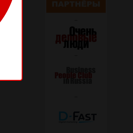
—
—
—