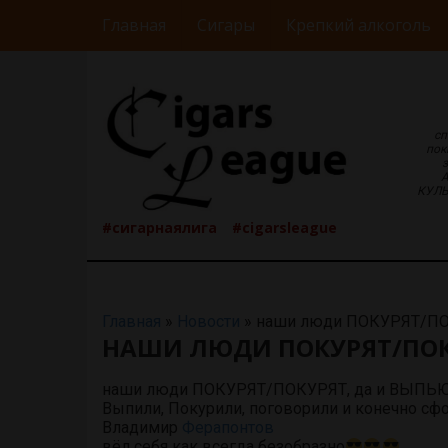
Главная
Сигары
Крепкий алкоголь
сп
пок
КУЛЬ
#сигарнаялига
#cigarsleague
Главная
»
Новости
»
наши люди ПОКУРЯТ/ПО
НАШИ ЛЮДИ ПОКУРЯТ/ПОК
наши люди ПОКУРЯТ/ПОКУРЯТ, да и ВЫПЬЮТ… 
Выпили, Покурили, поговорили и конечно сф
Владимир
Ферапонтов
вёл себя как всегда безобразно