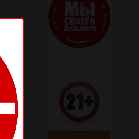
—
—
—
—