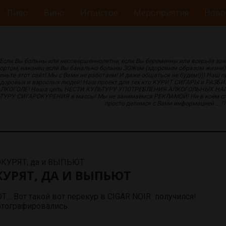
Пиво
Вино
Игристое
Мероприятия
Ново
Если Вы больны или несовершеннолетни, если Вы беременны или всерьёз за
ортом, наконец если Вы банально больны ЗОЖем (здоровым образом жизни
иньте этот сайт! Мы с Вами не работаем! И даже общаться не будем!))) Наш п
здоровых и взрослых людей! Наш проект для тех кто КУРИТ СИГАРЫ и РАЗБ
АЛКОГОЛЕ! Наша цель НЕСТИ КУЛЬТУРУ УПОТРЕБЛЕНИЯ АЛКОГОЛЬНЫХ НА
ТУРУ СИГАРОКУРЕНИЯ в массы! Мы не занимаемся РЕКЛАМОЙ! Ни в коем сл
просто делимся с Вами информацией …
П
КУРЯТ, да и ВЫПЬЮТ
УРЯТ, ДА И ВЫПЬЮТ
Вот такой вот перекур в CIGAR NOIR получился!
отографировались.