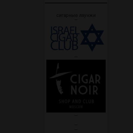
сигарные лаунжи
—
—
—
—
—