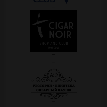
—
—
—
—
—