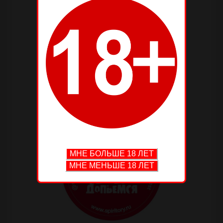
—
—
—