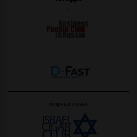
—
—
сигарные лаунжи
—