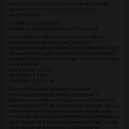
салон
СИГАРЫ И ВИСКИ
, а так же наш новый
проект
СИГАРНАЯ ЛИГА
(
Cigars/League
)
представляют!
ВНИМАНИЕ НОВИНКА!!!
Сигары от Drew Estate Kentucky Fire Cured
Drew Estate Inc. анонсировала выход новой
линейки сигар Kentucky Fire Cured, как
продолжение марки MUWAT (My Uzi Weighs A Ton),
которая также будет производиться на фабрике
Joya de Nicaragua Линейка будет представленна в
3-х форматах
Just A Friend – 6 х 52
Fat Molly – 5 х 56
HamHock – 3 3/4 x 56
При скрутки сигар Kentucky Fire Cured
используются листья табака, срезанных с
фрагментами стебля и прогретых над огнем при
температуре от 37 до 45 градусов Цельсия. Листья
табака меняют свой цвет на коричневый и как
только это происходит, температура увеличивается
до 55 градусов и табак выдерживается до тех пор,
пока листья не потемнеют, а прожилки не