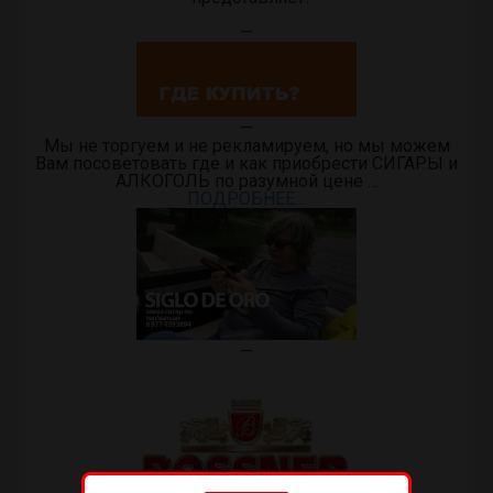
—
—
Мы не торгуем и не рекламируем, но мы можем
Вам посоветовать где и как приобрести СИГАРЫ и
АЛКОГОЛЬ по разумной цене …
ПОДРОБНЕЕ…
—