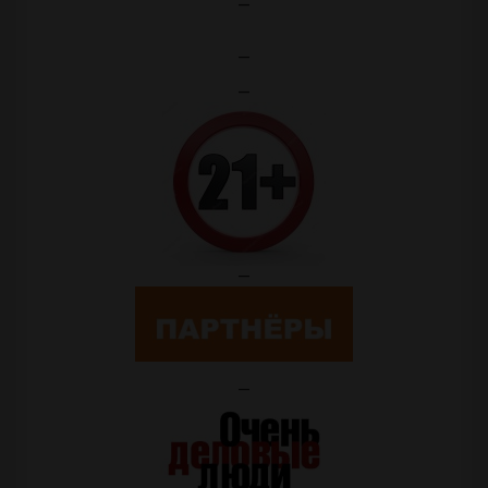
—
—
—
—
—